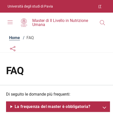
Vai ai contenuti
Vai al menu di navigazione
Vai al footer
Università degli studi di Pavia
IT
SELEZIO
Master di II Livello in Nutrizione
Umana
Home
/
FAQ
Links condivisione social
Bottone condivisione social
FAQ
Di seguito le domande più frequenti:
La frequenza del master è obbligatoria?